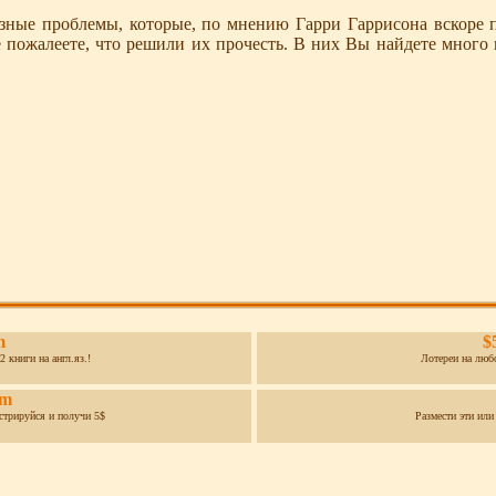
е проблемы, которые, по мнению Гарри Гаррисона вскоре пред
 пожалеете, что решили их прочесть. В них Вы найдете много
m
$
2 книги на англ.яз.!
Лотереи на люб
om
истрируйся и получи 5$
Размести эти или