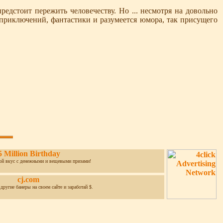
стоит пережить человечеству. Но ... несмотря на довольно
 приключений, фантастики и разумеется юмора, так присущего
5 Million Birthday
ой вкус с денежными и вещевыми призами!
cj.com
 другие банеры на своем сайте и заработай $.