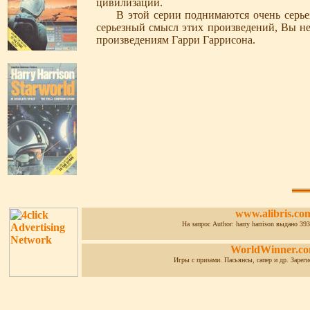
цивилизации.
В этой серии поднимаются очень серьезны
серьезный смысл этих произведений, Вы не
произведениям Гарри Гаррисона.
www.alibris.co
На запрос Author: harry harrison выдано 393
WorldWinner.c
Игры с призами. Пасьянсы, сапер и др. Зарег